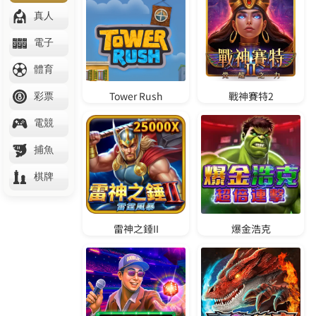
體驗金888免費送