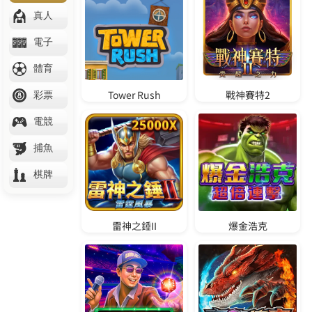
體驗金888免費送