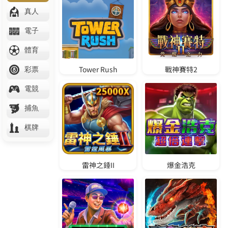
體驗金888免費送