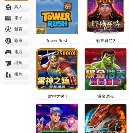
體驗金888免費送