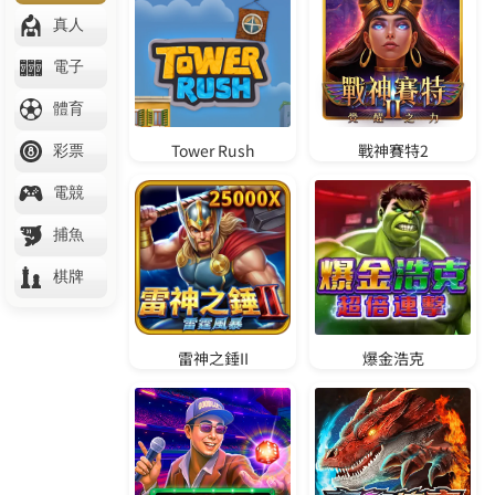
體驗金888免費送