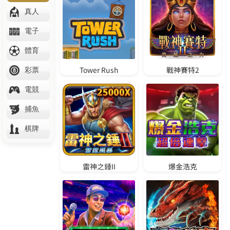
體驗金888免費送