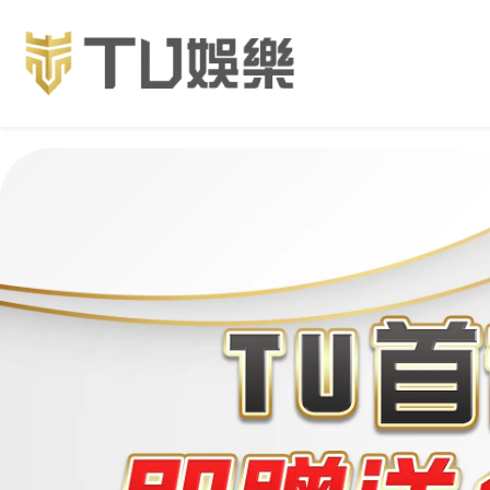
首頁
最
3A娛樂城
3A娛樂城
3A娛樂城
3A娛樂城
娛樂城